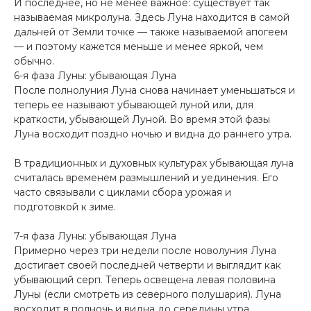
И последнее, но не менее важное: существует так
называемая микролуна. Здесь Луна находится в самой
дальней от Земли точке — также называемой апогеем
— и поэтому кажется меньше и менее яркой, чем
обычно.
6-я фаза Луны: убывающая Луна
После полнолуния Луна снова начинает уменьшаться и
теперь ее называют убывающей луной или, для
краткости, убывающей Луной. Во время этой фазы
Луна восходит поздно ночью и видна до раннего утра.
В традиционных и духовных культурах убывающая луна
считалась временем размышлений и уединения. Его
часто связывали с циклами сбора урожая и
подготовкой к зиме.
7-я фаза Луны: убывающая Луна
Примерно через три недели после новолуния Луна
достигает своей последней четверти и выглядит как
убывающий серп. Теперь освещена левая половина
Луны (если смотреть из северного полушария). Луна
восходит в полночь и видна до середины утра.